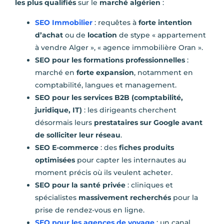
les plus qualifiés
sur le
marché algérien
:
SEO Immobilier
: requêtes à
forte intention
d’achat
ou de
location
de stype « appartement
à vendre Alger », « agence immobilière Oran ».
SEO pour les formations professionnelles
:
marché en
forte expansion
, notamment en
comptabilité, langues et management.
SEO pour les services B2B (comptabilité,
juridique, IT)
: les dirigeants cherchent
désormais leurs
prestataires sur Google avant
de solliciter leur réseau
.
SEO E-commerce
: des
fiches produits
optimisées
pour capter les internautes au
moment précis où ils veulent acheter.
SEO pour la santé privée
: cliniques et
spécialistes
massivement recherchés
pour la
prise de rendez-vous en ligne.
SEO pour les agences de voyage
: un canal