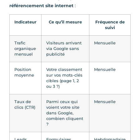
référencement site internet
:
Indicateur
Ce qu’il mesure
Fréquence de
suivi
Trafic
Visiteurs arrivant
Mensuelle
organique
via Google sans
mensuel
publicité
Position
Votre classement
Mensuelle
moyenne
sur vos mots-clés
cibles (page 1, 2
ou 3 ?)
Taux de
Parmi ceux qui
Mensuelle
clics (CTR)
voient votre site
dans Google,
combien cliquent
?
Leads
Formulaires
Hebdomadaire